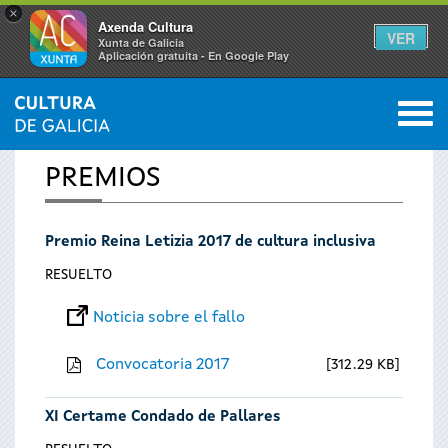
×
Axenda Cultura
VER
Xunta de Galicia
Aplicación gratuíta - En Google Play
Saltar al menú
M
INICIO
0
Se
PREMIOS
encuentra
Premio Reina Letizia 2017 de cultura inclusiva
usted
RESUELTO
aquí
Noticia sobre el fallo
Convocatoria 2017
312.29 KB
XI Certame Condado de Pallares