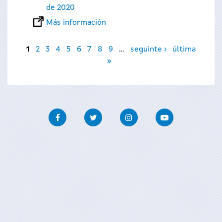
de 2020
Más información
Páginas
1
2
3
4
5
6
7
8
9
…
seguinte ›
última
»
Facebook
Twitter
Instagram
Youtube