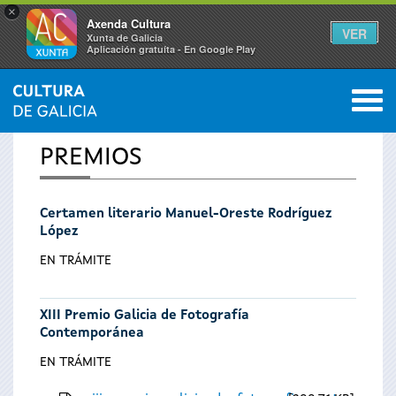
×
Axenda Cultura
VER
Xunta de Galicia
Aplicación gratuíta - En Google Play
Saltar al menú
M
INICIO
0
Se
PREMIOS
encuentra
Certamen literario Manuel-Oreste Rodríguez
usted
López
aquí
EN TRÁMITE
XIII Premio Galicia de Fotografía
Contemporánea
EN TRÁMITE