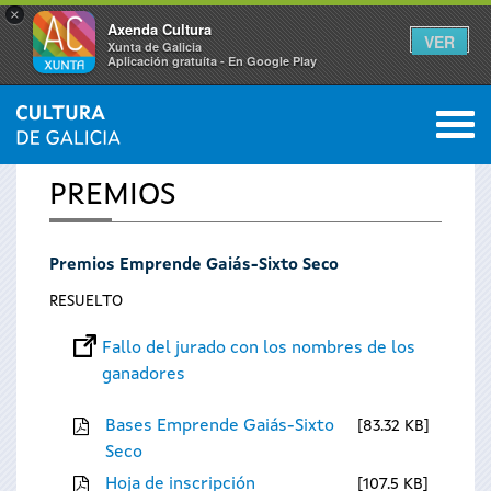
×
Axenda Cultura
VER
Xunta de Galicia
Aplicación gratuíta - En Google Play
Saltar al menú
M
INICIO
0
Se
PREMIOS
encuentra
Premios Emprende Gaiás-Sixto Seco
usted
RESUELTO
aquí
Fallo del jurado con los nombres de los
ganadores
Bases Emprende Gaiás-Sixto
83.32 KB
Seco
Hoja de inscripción
107.5 KB