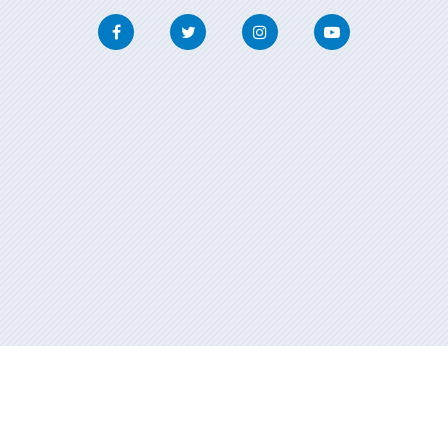
Facebook
Twitter
Instagram
Youtube
Información mantenida y publicada en internet por la Xunta de