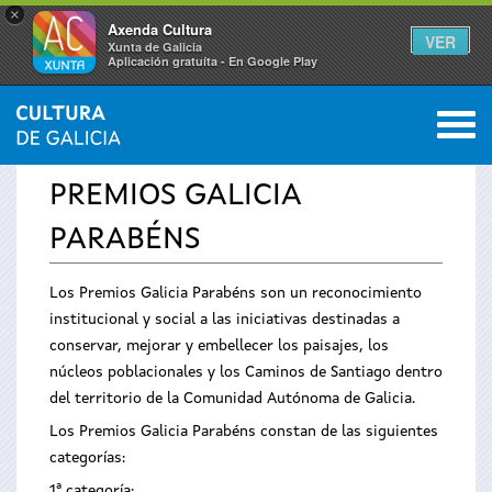
×
Axenda Cultura
VER
Xunta de Galicia
Aplicación gratuíta - En Google Play
Saltar al menú
M
INICIO
›
SERVICIOS
›
PREMIOS
0
Se
PREMIOS GALICIA
encuentra
PARABÉNS
usted
Los Premios Galicia Parabéns son un reconocimiento
aquí
institucional y social a las iniciativas destinadas a
conservar, mejorar y embellecer los paisajes, los
núcleos poblacionales y los Caminos de Santiago dentro
del territorio de la Comunidad Autónoma de Galicia.
Los Premios Galicia Parabéns constan de las siguientes
categorías:
1ª categoría: