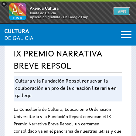
×
Axenda Cultura
VER
Xunta de Galicia
Aplicación gratuíta - En Google Play
Saltar al menú
M
INICIO
›
SERVICIOS
›
PREMIOS
0
Se
IX PREMIO NARRATIVA
encuentra
BREVE REPSOL
usted
Cultura y la Fundación Repsol renuevan la
aquí
colaboración en pro de la creación literaria en
gallego
La Consellería de Cultura, Educación e Ordenación
Universitaria y la Fundación Repsol convocan el IX
Premio Narrativa Breve Repsol, un certamen
consolidado ya en el panorama de nuestras letras y que