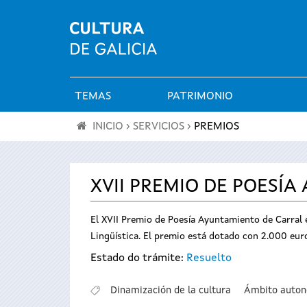
TEMAS
PATRIMONIO
Menú
INICIO
›
SERVICIOS
›
PREMIOS
principal
Se
encuentra
XVII PREMIO DE POESÍ
usted
El XVII Premio de Poesía Ayuntamiento de Carral e
Lingüística. El premio está dotado con 2.000 euros
aquí
Estado do trámite:
Resuelto
Dinamización de la cultura
Ámbito auto