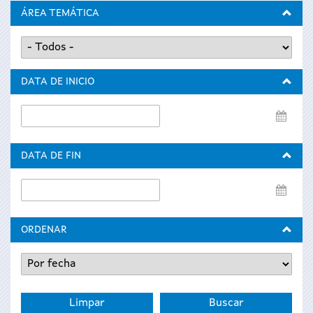
ÁREA TEMÁTICA
DATA DE INICIO
Data
de
inicio
DATA DE FIN
Data
de
fin
ORDENAR