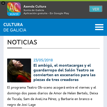
×
Axenda Cultura
VER
Xunta de Galicia
Aplicación gratuíta - En Google Play
Saltar al menú
M
INICIO
›
ACTUALIDAD
0
Se
NOTICIAS
encuentra
usted
23/05/2018
El ambigú, el montacargas y el
aquí
guardarropa del Salón Teatro se
convierten en escenarios para las
piezas de tres creadoras
El programa Teatro Ob-sceno acogerá entre el viernes y el
domingo dos pases diarios de Amor de Helen Bertels, Deixa
de Tocala, Sam de AveLina Pérez, y Barbarie en branco e
negro de Josi Lage