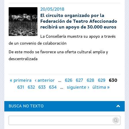
20/05/2018
El circuito organizado por la
Federación de Teatro Afeccionado
recibirá un apoyo de 30.000 euros
La Consellería muestra su apoyo a través
de un convenio de colaboración
De este modo se favorece una oferta cultural amplia y
descentralizada
Páginas
« primeira
‹ anterior
…
626
627
628
629
630
631
632
633
634
…
siguiente ›
última »
BUSCA NO TEXTO