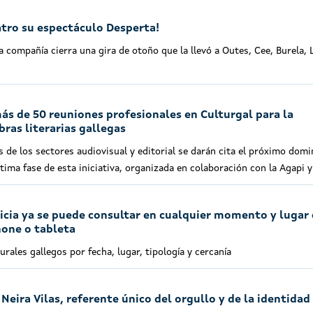
atro su espectáculo Desperta!
 compañía cierra una gira de otoño que la llevó a Outes, Cee, Burela, L
más de 50 reuniones profesionales en Culturgal para la
ras literarias gallegas
 de los sectores audiovisual y editorial se darán cita el próximo dom
ltima fase de esta iniciativa, organizada en colaboración con la Agapi 
icia ya se puede consultar en cualquier momento y lugar
hone o tableta
rales gallegos por fecha, lugar, tipología y cercanía
Neira Vilas, referente único del orgullo y de la identidad