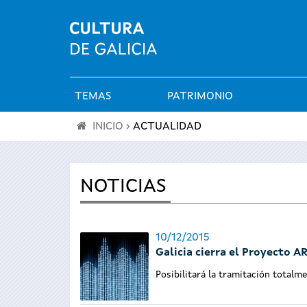
TEMAS
PATRIMONIO
Menú
INICIO
›
ACTUALIDAD
principal
Se
encuentra
NOTICIAS
usted
10/12/2015
aquí
Galicia cierra el Proyecto 
Posibilitará la tramitación totalm