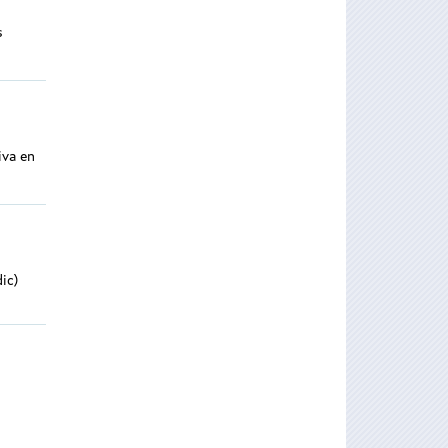
s
iva en
ic)
s