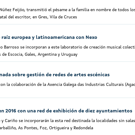
 Núñez Feijóo, transmitió el pésame a la familia en nombre de todos lo
atal del escritor, en Gres, Vila de Cruces
e raíz europea y latinoamericana con Nexo
o Barroso se incorporan a este laboratorio de creación musical colect
s de Escocia, Gales, Argentina y Uruguay
rnada sobre gestión de redes de artes escénicas
on la colaboración de la Axencia Galega das Industrias Culturais (Agad
en 2016 con una red de exhibición de diez ayuntamientos
 y Cariño se incorporarán la esta red destinada la localidades sin sala
arballiño, As Pontes, Foz, Ortigueira y Redondela