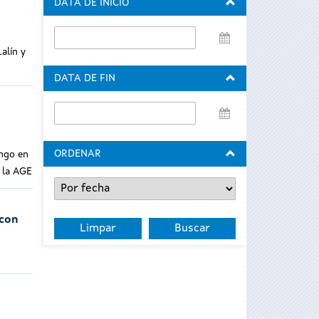
DATA DE INICIO
Data
alín y
de
inicio
DATA DE FIN
Data
de
fin
ORDENAR
ingo en
y la AGE
 con