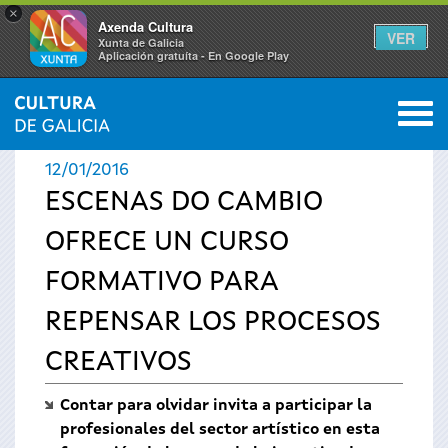
×
Axenda Cultura
VER
Xunta de Galicia
Aplicación gratuíta - En Google Play
Saltar al menú
M
INICIO
›
ACTUALIDAD
›
NOTICIAS
0
Se
12/01/2016
encuentra
ESCENAS DO CAMBIO
OFRECE UN CURSO
usted
FORMATIVO PARA
aquí
REPENSAR LOS PROCESOS
CREATIVOS
Contar para olvidar invita a participar la
profesionales del sector artístico en esta