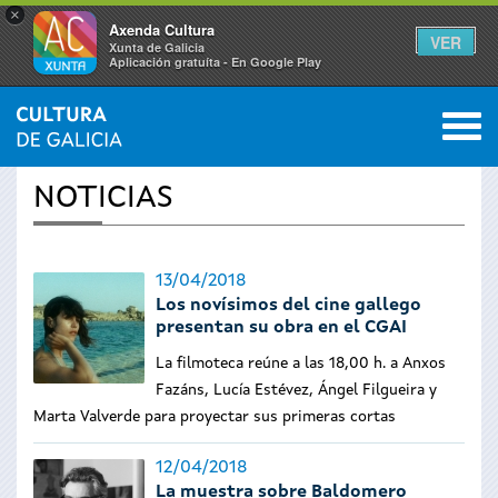
×
Axenda Cultura
VER
Xunta de Galicia
Aplicación gratuíta - En Google Play
Saltar al menú
M
INICIO
›
ACTUALIDAD
0
Se
NOTICIAS
encuentra
usted
13/04/2018
Los novísimos del cine gallego
aquí
presentan su obra en el CGAI
La filmoteca reúne a las 18,00 h. a Anxos
Fazáns, Lucía Estévez, Ángel Filgueira y
Marta Valverde para proyectar sus primeras cortas
12/04/2018
La muestra sobre Baldomero