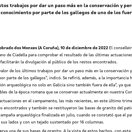
tos trabajos por dar un paso más en la conservación y per
 conocimiento por parte de los gallegos de uno de los fue
obrado dos Monxes (A Coruña), 10 de diciembre de 2022
El consellei
 de Ciadella para comprobar el resultado de las últimas actuaciones 
acilitarán la divulgación al público de los restos encontrados.
valor de los últimos trabajos por dar un paso más en la conservación 
por parte de los gallegos”, indicó. Se refirió, además, a la importancia
ción arqueológica no solo en Galicia sino también fuera de ella”, ya qu
tables de la época romana que se conservan actualmente en nuestra C
 actuaciones en el campamento, las más recientes, en este último trim
os encontrados y también se restituyeron las bases de granito del pat
campaña arqueológica finalizada en julio, cuando se constató que el pa
 de sus lados y con un tejado sustentado por 16 columnas.
rva una de sus bases de granito. A la vista de estos hechos, con esta 