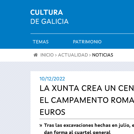
TEMAS
PATRIMONIO
Menú
INICIO
›
ACTUALIDAD
›
NOTICIAS
principal
Se
10/12/2022
encuentra
LA XUNTA CREA UN CEN
usted
EL CAMPAMENTO ROMANO
aquí
EUROS
Tras las excavaciones hechas en julio,
dan forma al cuartel general