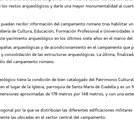
de los restos arqueológicos y darle una mayor monumentalidad al cuart
es puedan recibir información del campamento romano tras habilitar u
ellería
de Cultura, Educación, Formación Profesional e Universidades in
este yacimiento arqueológico en los últimos siete años en el marco d
mpañas arqueológicas y de acondicionamiento en el campamento que per
 y consolidación de las estructuras arqueológicas. La última, finalizad
cipalis del campamento romano.
ueológico tiene la condición de bien catalogado del Patrimonio Cultura
n el lugar de la Iglesia, parroquia de Santa María de Ciadella y es un 
mensiones aproximadas de 178 metros por 148 metros, y con una exten
ogonal por la que se distribuían las diferentes edificaciones militares
mente las ubicadas en el sector central del campamento.