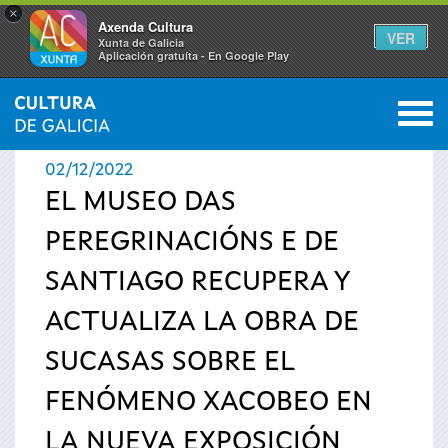
×
Axenda Cultura
VER
Xunta de Galicia
Aplicación gratuíta - En Google Play
Saltar al menú
M
INICIO
›
ACTUALIDAD
›
NOTICIAS
0
Se
02/12/2022
encuentra
EL MUSEO DAS
PEREGRINACIÓNS E DE
usted
SANTIAGO RECUPERA Y
aquí
ACTUALIZA LA OBRA DE
SUCASAS SOBRE EL
FENÓMENO XACOBEO EN
LA NUEVA EXPOSICIÓN