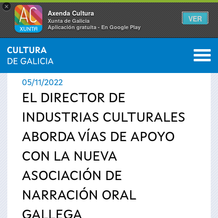
×
Axenda Cultura
VER
Xunta de Galicia
Aplicación gratuíta - En Google Play
Saltar al menú
M
INICIO
›
ACTUALIDAD
›
NOTICIAS
0
Se
05/11/2022
encuentra
EL DIRECTOR DE
INDUSTRIAS CULTURALES
usted
ABORDA VÍAS DE APOYO
aquí
CON LA NUEVA
ASOCIACIÓN DE
NARRACIÓN ORAL
GALLEGA