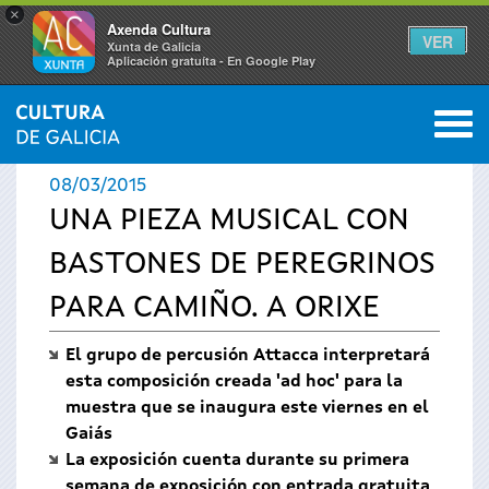
×
Axenda Cultura
VER
Xunta de Galicia
Aplicación gratuíta - En Google Play
Saltar al menú
M
INICIO
›
ACTUALIDAD
›
NOTICIAS
0
Se
08/03/2015
encuentra
UNA PIEZA MUSICAL CON
BASTONES DE PEREGRINOS
usted
PARA CAMIÑO. A ORIXE
aquí
El grupo de percusión Attacca interpretará
esta composición creada 'ad hoc' para la
muestra que se inaugura este viernes en el
Gaiás
La exposición cuenta durante su primera
semana de exposición con entrada gratuita