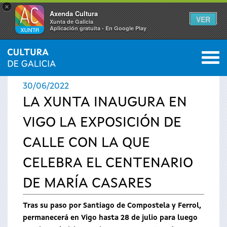
×
Axenda Cultura
VER
Xunta de Galicia
Aplicación gratuíta - En Google Play
Saltar al menú
M
INICIO
›
ACTUALIDAD
›
NOTICIAS
0
Se
30/06/2022
encuentra
LA XUNTA INAUGURA EN
VIGO LA EXPOSICIÓN DE
usted
CALLE CON LA QUE
aquí
CELEBRA EL CENTENARIO
DE MARÍA CASARES
Tras su paso por Santiago de Compostela y Ferrol,
permanecerá en Vigo hasta 28 de julio para luego