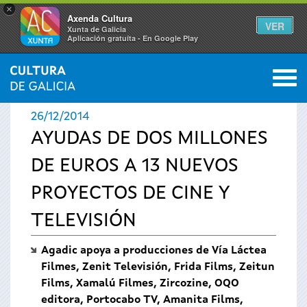
×
Axenda Cultura
VER
Xunta de Galicia
Aplicación gratuíta - En Google Play
Saltar al menú
M
INICIO
›
ACTUALIDAD
›
NOTICIAS
0
Se
26/12/2014
encuentra
AYUDAS DE DOS MILLONES
DE EUROS A 13 NUEVOS
usted
PROYECTOS DE CINE Y
aquí
TELEVISIÓN
Agadic apoya a producciones de Vía Láctea
Filmes, Zenit Televisión, Frida Films, Zeitun
Films, Xamalú Filmes, Zircozine, OQO
editora, Portocabo TV, Amanita Films,