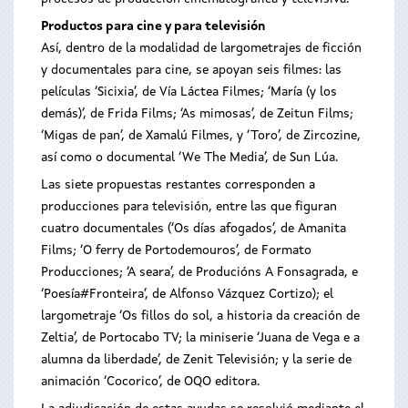
Productos para cine y para televisión
Así, dentro de la modalidad de largometrajes de ficción
y documentales para cine, se apoyan seis filmes: las
películas ‘Sicixia’, de Vía Láctea Filmes; ‘María (y los
demás)’, de Frida Films; ‘As mimosas’, de Zeitun Films;
‘Migas de pan’, de Xamalú Filmes, y ‘Toro’, de Zircozine,
así como o documental ‘We The Media’, de Sun Lúa.
Las siete propuestas restantes corresponden a
producciones para televisión, entre las que figuran
cuatro documentales (‘Os días afogados’, de Amanita
Films; ‘O ferry de Portodemouros’, de Formato
Producciones; ‘A seara’, de Producións A Fonsagrada, e
‘Poesía#Fronteira’, de Alfonso Vázquez Cortizo); el
largometraje ‘Os fillos do sol, a historia da creación de
Zeltia’, de Portocabo TV; la miniserie ‘Juana de Vega e a
alumna da liberdade’, de Zenit Televisión; y la serie de
animación ‘Cocorico’, de OQO editora.