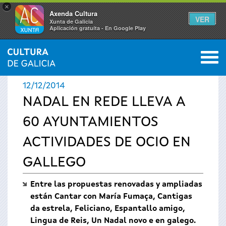
×
Axenda Cultura
VER
Xunta de Galicia
Aplicación gratuíta - En Google Play
Saltar al menú
M
INICIO
›
ACTUALIDAD
›
NOTICIAS
0
Se
12/12/2014
encuentra
NADAL EN REDE LLEVA A
60 AYUNTAMIENTOS
usted
ACTIVIDADES DE OCIO EN
aquí
GALLEGO
Entre las propuestas renovadas y ampliadas
están Cantar con María Fumaça, Cantigas
da estrela, Feliciano, Espantallo amigo,
Lingua de Reis, Un Nadal novo e en galego.