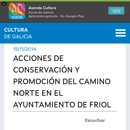
×
Axenda Cultura
VER
Xunta de Galicia
Aplicación gratuíta - En Google Play
Saltar al menú
M
INICIO
›
ACTUALIDAD
›
NOTICIAS
0
Se
15/11/2014
encuentra
ACCIONES DE
CONSERVACIÓN Y
usted
PROMOCIÓN DEL CAMINO
aquí
NORTE EN EL
AYUNTAMIENTO DE FRIOL
Escuchar