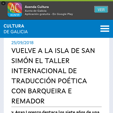
×
Axenda Cultura
VER
Xunta de Galicia
Aplicación gratuíta - En Google Play
Saltar al menú
M
INICIO
›
ACTUALIDAD
›
NOTICIAS
0
Se
25/09/2018
encuentra
VUELVE A LA ISLA DE SAN
SIMÓN EL TALLER
usted
INTERNACIONAL DE
aquí
TRADUCCIÓN POÉTICA
CON BARQUEIRA E
REMADOR
Anxo Lorenzo destaca los siete años de una