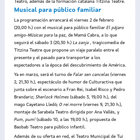
Teatro, además de la formación catalana Titzina Teatre.
Musical para público familiar
La programación arrancará el viernes 2 de febrero
(20,00 h.) con el musical para público familiar
El pájaro
amigo-Músicas para
la paz, de Mamá Cabra, a lo que
seguirá el sábado 3 (20,30 h.)
La zanja
, tragicomedia de
Titzina Teatre que propone un viaje paralelo entre el
presente y el pasado para transportar a los
espectadores a la época del descubrimiento de América.
Ya en marzo, será el turno de
Falar sen cancelas
(viernes
2, 21,30 h.), espectáculo de humor de Culturactiva que
junta sobre el escenario a Fran Rei, Isabel Risco y Pedro
Brandariz;
Sherlock Holmes
(sábado 3, 19,00 h.), del
mago Cayetano Lledó;
O rei morre
(viernes 9, 21,30 h.),
montaje de Sarabela Teatro dirigida por Ana Vallés, y
Pum
,
pum!
(sábado 10, a las 19,00 h.), propuesta de
Baobab Teatro para público infantil.
Además de su oferta en red, el Teatro Municipal de Tui