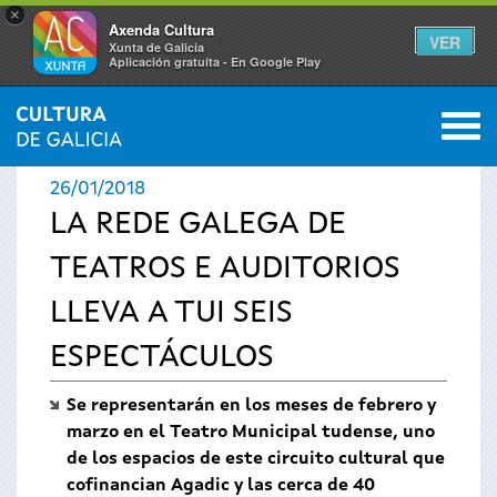
×
Axenda Cultura
VER
Xunta de Galicia
Aplicación gratuíta - En Google Play
Saltar al menú
M
INICIO
›
ACTUALIDAD
›
NOTICIAS
0
Se
26/01/2018
encuentra
LA REDE GALEGA DE
TEATROS E AUDITORIOS
usted
LLEVA A TUI SEIS
aquí
ESPECTÁCULOS
Se representarán en los meses de febrero y
marzo en el Teatro Municipal tudense, uno
de los espacios de este circuito cultural que
cofinancian Agadic y las cerca de 40