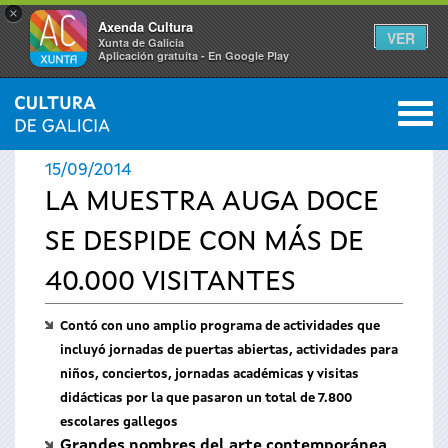
×
Axenda Cultura
VER
Xunta de Galicia
Aplicación gratuíta - En Google Play
Saltar al menú
M
INICIO
›
ACTUALIDAD
›
NOTICIAS
0
Se
15/09/2014
encuentra
LA MUESTRA AUGA DOCE
SE DESPIDE CON MÁS DE
usted
40.000 VISITANTES
aquí
Contó con uno amplio programa de actividades que
incluyó jornadas de puertas abiertas, actividades para
niños, conciertos, jornadas académicas y visitas
didácticas por la que pasaron un total de 7.800
escolares gallegos
Grandes nombres del arte contemporánea