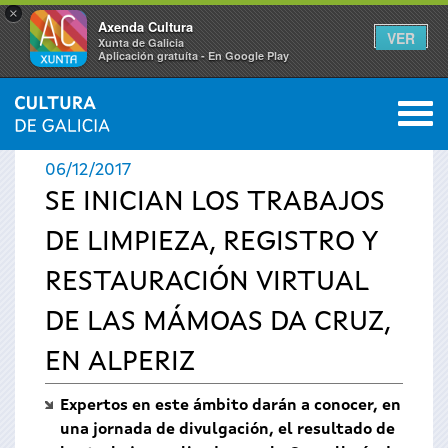
×
Axenda Cultura
VER
Xunta de Galicia
Aplicación gratuíta - En Google Play
Saltar al menú
M
INICIO
›
ACTUALIDAD
›
NOTICIAS
0
Se
06/12/2017
encuentra
SE INICIAN LOS TRABAJOS
DE LIMPIEZA, REGISTRO Y
usted
RESTAURACIÓN VIRTUAL
aquí
DE LAS MÁMOAS DA CRUZ,
EN ALPERIZ
Expertos en este ámbito darán a conocer, en
una jornada de divulgación, el resultado de