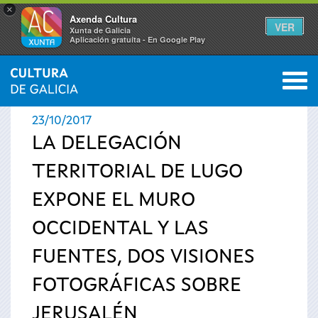
×
Axenda Cultura
VER
Xunta de Galicia
Aplicación gratuíta - En Google Play
Saltar al menú
M
INICIO
›
ACTUALIDAD
›
NOTICIAS
0
Se
23/10/2017
encuentra
LA DELEGACIÓN
TERRITORIAL DE LUGO
usted
EXPONE EL MURO
aquí
OCCIDENTAL Y LAS
FUENTES, DOS VISIONES
FOTOGRÁFICAS SOBRE
JERUSALÉN