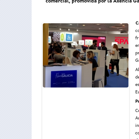
comercial, promovida por la Axencia Ga
C
c
f
e
p
G
A
d
e
E
P
C
A
i
c