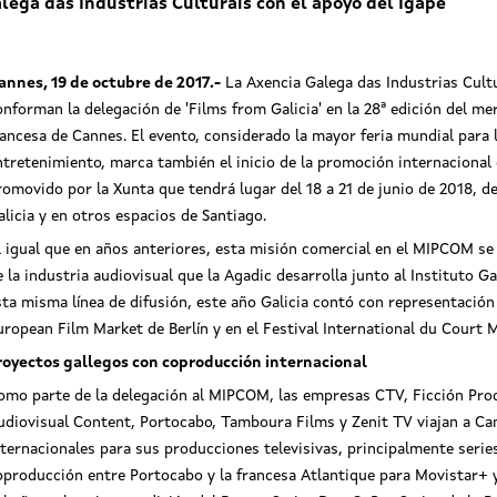
lega das Industrias Culturais con el apoyo del Igape
annes, 19 de octubre de 2017.-
La Axencia Galega das Industrias Cultu
onforman la delegación de 'Films from Galicia' en la 28ª edición del m
rancesa de Cannes. El evento, considerado la mayor feria mundial para
ntretenimiento, marca también el inicio de la promoción internacional
romovido por la Xunta que tendrá lugar del 18 a 21 de junio de 2018, d
alicia y en otros espacios de Santiago.
l igual que en años anteriores, esta misión comercial en el MIPCOM se
e la industria audiovisual que la Agadic desarrolla junto al Instituto
sta misma línea de difusión, este año Galicia contó con representació
uropean Film Market de Berlín y en el Festival International du Court
royectos gallegos con coproducción internacional
omo parte de la delegación al MIPCOM, las empresas CTV, Ficción Pro
udiovisual Content, Portocabo, Tamboura Films y Zenit TV viajan a C
nternacionales para sus producciones televisivas, principalmente serie
oproducción entre Portocabo y la francesa Atlantique para Movistar+ 