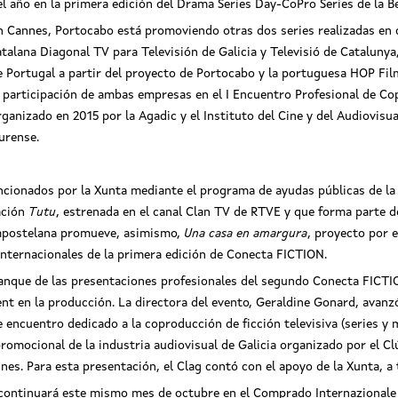
el año en la primera edición del Drama Series Day-CoPro Series de la Be
n Cannes, Portocabo está promoviendo otras dos series realizadas en
atalana Diagonal TV para Televisión de Galicia y Televisió de Catalunya
e Portugal a partir del proyecto de Portocabo y la portuguesa HOP Fil
a participación de ambas empresas en el I Encuentro Profesional de Co
rganizado en 2015 por la Agadic y el Instituto del Cine y del Audiovisu
urense.
ncionados por la Xunta mediante el programa de ayudas públicas de la
ación
Tutu
, estrenada en el canal Clan TV de RTVE y que forma parte d
mpostelana promueve, asimismo,
Una casa en amargura
, proyecto por 
nternacionales de la primera edición de Conecta FICTION.
anque de las presentaciones profesionales del segundo Conecta FICTIO
nt en la producción. La directora del evento, Geraldine Gonard, avanz
 encuentro dedicado a la coproducción de ficción televisiva (series y
romocional de la industria audiovisual de Galicia organizado por el Clú
es. Para esta presentación, el Clag contó con el apoyo de la Xunta, a t
ontinuará este mismo mes de octubre en el Comprado Internazionale A