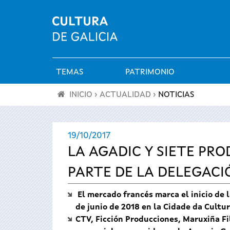
TEMAS
PATRIMONIO
Menú
INICIO
›
ACTUALIDAD
›
NOTICIAS
principal
Se
19/10/2017
encuentra
LA AGADIC Y SIETE PR
usted
PARTE DE LA DELEGACI
aquí
El mercado francés marca el inicio de 
de junio de 2018 en la Cidade da Cultu
CTV, Ficción Producciones, Maruxiña F