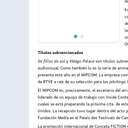
d
E
c
d
l
o
O
Títulos subvencionados
Os fillos do sol
y
Vidago Palace
son títulos subve
audiovisual. Como también lo es la serie de anim
presenta este año en el MIPCOM. La empresa co
de RTVE a raíz de su selección para los
pitchings
i
El MIPCOM es, precisamente, el escenario del arr
liderado de un equipo de trabajo con Inside Conte
cuales se está preparando la próxima cita de este
Unidos. La recepción tuvo lugar dentro del acto p
Fundación Media en el Palais des Festivals de Cann
La promoción internacional de Conceta FICTION c