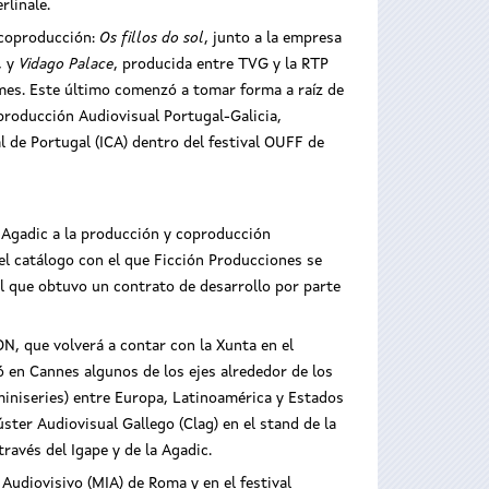
rlinale.
 coproducción:
Os fillos do sol
, junto a la empresa
, y
Vidago Palace
, producida entre TVG y la RTP
mes. Este último comenzó a tomar forma a raíz de
producción Audiovisual Portugal-Galicia,
al de Portugal (ICA) dentro del festival OUFF de
 Agadic a la producción y coproducción
el catálogo con el que Ficción Producciones se
el que obtuvo un contrato de desarrollo por parte
N, que volverá a contar con la Xunta en el
ó en Cannes algunos de los ejes alrededor de los
 miniseries) entre Europa, Latinoamérica y Estados
ster Audiovisual Gallego (Clag) en el stand de la
ravés del Igape y de la Agadic.
udiovisivo (MIA) de Roma y en el festival