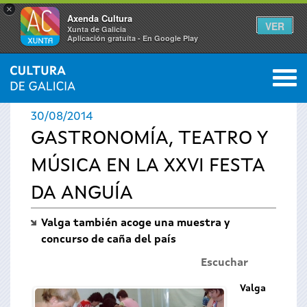
×
Axenda Cultura
VER
Xunta de Galicia
Aplicación gratuíta - En Google Play
Saltar al menú
M
INICIO
›
ACTUALIDAD
›
NOTICIAS
0
Se
30/08/2014
encuentra
GASTRONOMÍA, TEATRO Y
MÚSICA EN LA XXVI FESTA
usted
DA ANGUÍA
aquí
Valga también acoge una muestra y
concurso de caña del país
Escuchar
Valga