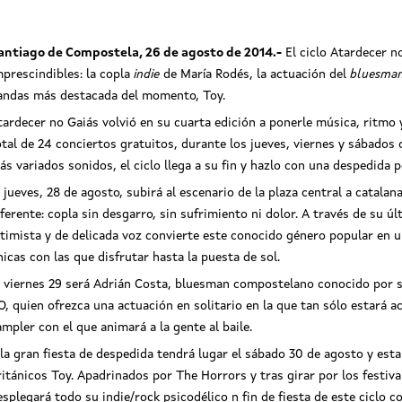
antiago de Compostela, 26 de agosto de 2014.-
El ciclo Atardecer n
mprescindibles: la copla
indie
de María Rodés, la actuación del
bluesma
andas más destacada del momento, Toy.
tardecer no Gaiás volvió en su cuarta edición a ponerle música, ritmo
otal de 24 conciertos gratuitos, durante los jueves, viernes y sábados 
ás variados sonidos, el ciclo llega a su fin y hazlo con una despedida p
l jueves, 28 de agosto, subirá al escenario de la plaza central a catala
Toy
iferente: copla sin desgarro, sin sufrimiento ni dolor. A través de su ú
ntimista y de delicada voz convierte este conocido género popular en 
nicas con las que disfrutar hasta la puesta de sol.
l viernes 29 será Adrián Costa, bluesman compostelano conocido por se
O, quien ofrezca una actuación en solitario en la que tan sólo estará 
ampler con el que animará a la gente al baile.
 la gran fiesta de despedida tendrá lugar el sábado 30 de agosto y est
ritánicos Toy. Apadrinados por The Horrors y tras girar por los festi
esplegará todo su indie/rock psicodélico n fin de fiesta de este ciclo con 