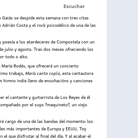
Escuchar
o Gaiás se despide esta semana con tres citas
n
Adrián Costa y el rock psicodélico de una de las
 y poesía a los atardeceres de Compostela con un
de julio y agosto. Tras dos meses ofreciendo los
or todo o alto.
na María Rodés, que ofrecerá un concierto
ltimo trabajo,
María canta copla
, esta cantautora
un himno indie lleno de ensoñacións y canciones
r el cantante y guitarrista de Los Reyes de él
acompañado por el suyo ?maquineto?, un viejo
ará cargo de una de las bandas del momento: los
vales más importantes de Europa y EEUU, Toy
el que disfrutar al final del día. Y al acabar el