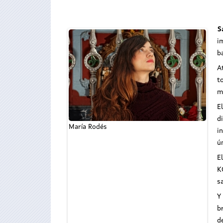
S
i
b
A
t
m
E
d
María Rodés
i
ú
E
K
s
Y
b
d