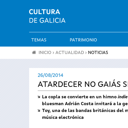
TEMAS
PATRIMONIO
Menú
INICIO
›
ACTUALIDAD
›
NOTICIAS
principal
Se
26/08/2014
encuentra
ATARDECER NO GAIÁS S
usted
La copla se convierte en un himno
indie
aquí
bluesman Adrián Costa invitará a la gen
Toy, una de las bandas británicas del
música electrónica