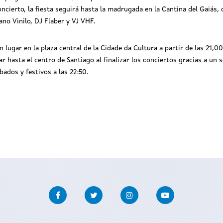
n Costa
oncierto, la fiesta seguirá hasta la madrugada en la Cantina del Gaiás,
ano Vinilo, DJ Flaber y VJ VHF.
 lugar en la plaza central de la Cidade da Cultura a partir de las 21,0
 hasta el centro de Santiago al finalizar los conciertos gracias a un s
ábados y festivos a las 22:50.
Facebook
Twitter
Instagram
Youtube