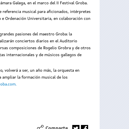
ámara Galega, en el marco del II Festival Groba.
e referencia musical para aficionados, intérpretes
ón e Ordenación Universitaria, en colaboración con
os grandes pasiones del maestro Groba: la
lizarán conciertos diarios en el Auditorio
versas composiciones de Rogelio Grobra y de otros
a asiste al
El secretario xeral de Cultura asiste al
stas internacionales y de músicos gallegos de
al Groba
concierto inaugural del II Festival Groba
, volverá a ser, un año más, la orquesta en
a ampliar la formación musical de los
roba.com.
Comparte