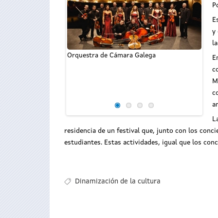
P
E
y
l
Orquestra de Cámara Galega
E
c
M
El s
c
conci
a
L
residencia de un festival que, junto con los conc
estudiantes. Estas actividades, igual que los con
Dinamización de la cultura