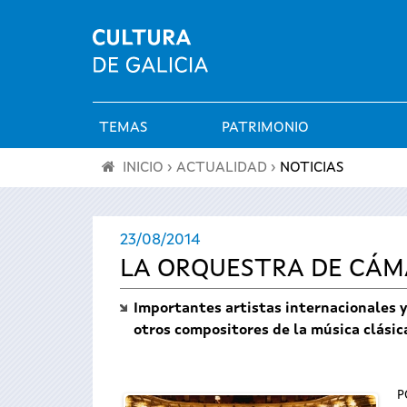
TEMAS
PATRIMONIO
Menú
INICIO
›
ACTUALIDAD
›
NOTICIAS
principal
Se
23/08/2014
encuentra
LA ORQUESTRA DE CÁMA
usted
Importantes artistas internacionales y
aquí
otros compositores de la música clásic
P