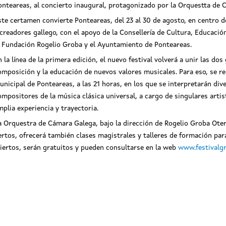
onteareas, al concierto inaugural, protagonizado por la Orquestta de C
ste certamen convierte Ponteareas, del 23 al 30 de agosto, en centro d
 creadores gallego, con el apoyo de la Consellería de Cultura, Educaci
a Fundación Rogelio Groba y el Ayuntamiento de Ponteareas.
n la línea de la primera edición, el nuevo festival volverá a unir las d
omposición y la educación de nuevos valores musicales. Para eso, se rea
unicipal de Ponteareas, a las 21 horas, en los que se interpretarán di
ecretario xeral de Cultura asiste al
El secretario xeral de Cultur
ompositores de la música clásica universal, a cargo de singulares arti
erto inaugural del II Festival Groba
concierto inaugural del II Festiv
mplia experiencia y trayectoria.
a Orquestra de Cámara Galega, bajo la dirección de Rogelio Groba Otero
iertos, ofrecerá también clases magistrales y talleres de formación par
ciertos, serán gratuitos y pueden consultarse en la web
www.festivalg