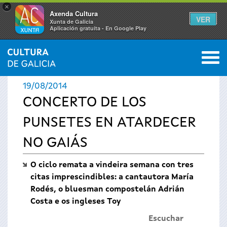
×
Axenda Cultura
VER
Xunta de Galicia
Aplicación gratuíta - En Google Play
Saltar al menú
M
INICIO
›
ACTUALIDAD
›
NOTICIAS
0
Se
19/08/2014
encuentra
CONCERTO DE LOS
PUNSETES EN ATARDECER
usted
NO GAIÁS
aquí
O ciclo remata a vindeira semana con tres
citas imprescindibles: a cantautora María
Rodés, o bluesman compostelán Adrián
Costa e os ingleses Toy
Escuchar