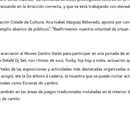
vanzando en la dirección correcta, y que se está trabajando con elevado
ción Cidade da Cultura, Ana Isabel Vázquez Reboredo, apostó por cons
mplio abanico de públicos". "Reafirmamos nuestra voluntad de situar el
e acercaron al Museo Centro Gaiás para participar en una jornada de 
 Delafé Dj Set, con ritmos de soul, funky, hip hop e indie, actuación 
rteles de las exposiciones y actividades más destacadas organizadas a
 acogió, ate la Da árbore á cadeira, la muestra que se puede visitar a
tivales como Escenas do cambio.
mbién en las áreas de juegos tradicionales instaladas en el interior de
s de cartón.