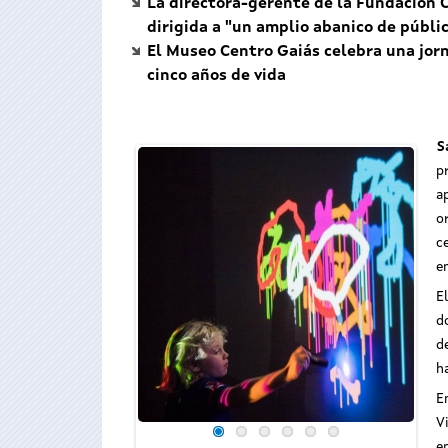
La directora-gerente de la Fundación 
dirigida a "un amplio abanico de públi
El Museo Centro Gaiás celebra una jorn
cinco años de vida
S
p
a
o
c
e
E
d
d
h
E
V
e