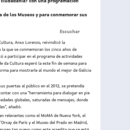
a ciudadanía? con una programación
Día de los Museos y para conmemorar sus
Escuchar
Cultura, Anxo Lorenzo, reivindicó la
n la que se conmemoran los cinco años de
có a participar en el programa de actividades
e da Cultura esperó la este fin de semana para
orma para mostrarle al mundo el mejor de Galicia
us puertas al público en el 2012, se pretendía
contar con una "herramienta para dialogar en pie
ciedades globales, saturadas de mensajes, donde
es", añadió.
tan relevantes como el MoMA de Nueva York, el
Orsay de París y el Museo del Prado en Madrid,
 museo tan nuevo como este acredita que se está