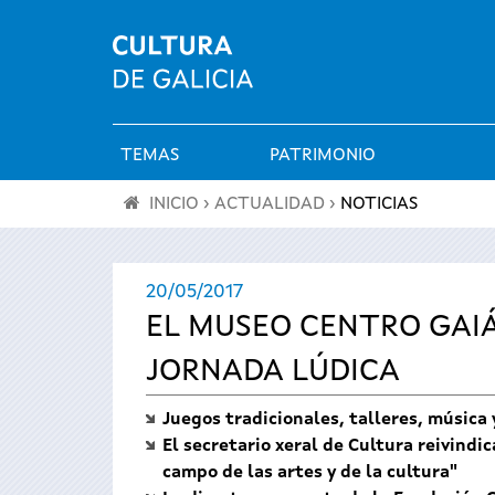
TEMAS
PATRIMONIO
Menú
INICIO
›
ACTUALIDAD
›
NOTICIAS
principal
Se
20/05/2017
encuentra
EL MUSEO CENTRO GAIÁ
usted
JORNADA LÚDICA
aquí
Juegos tradicionales, talleres, música 
El secretario xeral de Cultura reivind
campo de las artes y de la cultura"