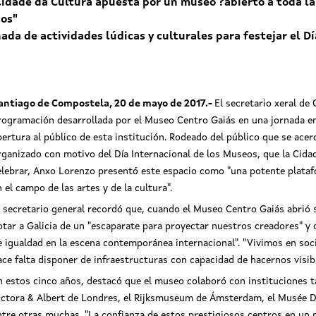
Cidade da Cultura apuesta por un museo ?abierto a toda l
cos"
ada de actividades lúdicas y culturales para festejar el 
antiago de Compostela, 20 de mayo de 2017
.-
El secretario xeral de 
rogramación desarrollada por el Museo Centro Gaiás en una jornada e
pertura al público de esta institución. Rodeado del público que se acer
rganizado con motivo del Día Internacional de los Museos, que la Cidad
elebrar, Anxo Lorenzo presentó este espacio como "una potente plataf
n el campo de las artes y de la cultura".
l secretario general recordó que, cuando el Museo Centro Gaiás abrió s
otar a Galicia de un "escaparate para proyectar nuestros creadores" y 
e igualdad en la escena contemporánea internacional". "Vivimos en so
ace falta disponer de infraestructuras con capacidad de hacernos visibl
n estos cinco años, destacó que el museo colaboró con instituciones 
ictora & Albert de Londres, el Rijksmuseum de Ámsterdam, el Musée D'
ntre otras muchas. "La confianza de estos prestigiosos centros en un