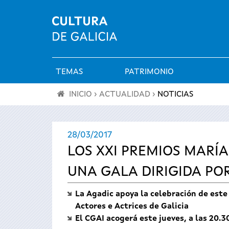
TEMAS
PATRIMONIO
Menú
INICIO
›
ACTUALIDAD
›
NOTICIAS
principal
Se
28/03/2017
encuentra
LOS XXI PREMIOS MARÍ
usted
UNA GALA DIRIGIDA PO
aquí
La Agadic apoya la celebración de este
Actores e Actrices de Galicia
El CGAI acogerá este jueves, a las 20.