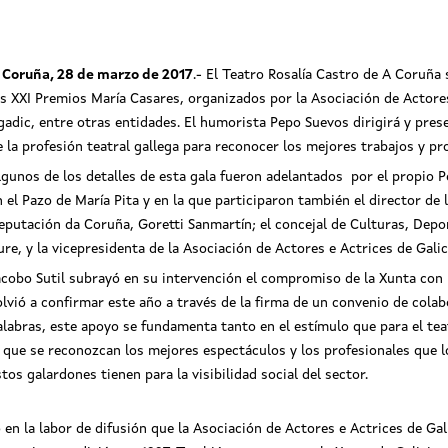
 Coruña, 28 de marzo de 2017
.- El Teatro Rosalía Castro de A Coruña 
os XXI Premios María Casares, organizados por la Asociación de Actores
gadic, entre otras entidades. El humorista Pepo Suevos dirigirá y prese
e la profesión teatral gallega para reconocer los mejores trabajos y p
lgunos de los detalles de esta gala fueron adelantados por el propio 
n el Pazo de María Pita y en la que participaron también el director de l
eputación da Coruña, Goretti Sanmartín; el concejal de Culturas, De
ure, y la vicepresidenta de la Asociación de Actores e Actrices de Galic
acobo Sutil subrayó en su intervención el compromiso de la Xunta con 
olvió a confirmar este año a través de la firma de un convenio de cola
alabras, este apoyo se fundamenta tanto en el estímulo que para el tea
a que se reconozcan los mejores espectáculos y los profesionales que l
stos galardones tienen para la visibilidad social del sector.
 en la labor de difusión que la Asociación de Actores e Actrices de Gal