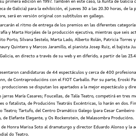
su primera edición en 1997. También en este caso, la Xunta de Galicia
 de Galicia) para la exhibición, el jueves 30 a las 20.30 horas, de la 
re, será en versión original con subtítulos en gallego.
rcarán el ritmo de entrega de los premios en las diferentes categorías
fía y Marta Horjales de la producción ejecutiva, mientras que seis ac
ito Porto, Silvana Sestelo, Marta Lado, Alberto Rolán, Patricia Torres 
ury Quintero y Marcos Jaramillo, el pianista Josep Ruiz, el bajista Jua
Galicia, en directo a través de su web y en diferido, a partir de las 23
e presentaron candidaturas de 44 espectáculos y cerca de 400 profesio
nn, de Contraproducións con el FIOT Carballo. Por su parte, Eroski Pa
es producciones se disputan los apartados a la mejor espectáculo y dire
o jarras María Casares; Foucellas, de Talía Teatro, competirá en tres 
s o fatalista, de Producións Teatráis Excéntricas, lo harán en dos. Fi
o Teatro; Tartufo, del Centro Dramático Galego (para Cesar Cambeiro 
, de Elefante Elegante, y Os Rockenstein, de Malasombra Producións.
o de Honra Marisa Soto al dramaturgo y director Eduardo Alonso y la 
dial do Teatro.