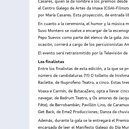
Casares, quien le da nombre a los premios desde 
el Centro Galego de Artes da Imaxe (CGAI-Filmoteca
por María Casares. Esta proyección, de entrada lib
En cuanto a la ceremonia, el humor y la música ma
Suso Montero se vuelve a encargar de la escenogra
Pepo Suevos como parte del elenco de la gala: Jos
ocasión, correrá a cargo de los percusionistas Ama
El evento será retransmitido por la Televisión de 
Los finalistas
Entre los finalistas de esta edición, a la que s
número de candidaturas (11) O tolleito de Inishma
Raclette, de Ibuprofeno Teatro, a cinco. Estas tr
Voaxa e Carmín, de ButacaZero, opta a llevar cinc
navegar, de Redrum Teatro, y Os amores de Jacque
Fête), de Berrobambán; Pavillón Lino, de Caramux
Get Back, de Eme2 Producciones; Danza da chuvia
Además, durante la gala se le entregará el Premi
encargada de leer el Manifesto Galego do Día Mun