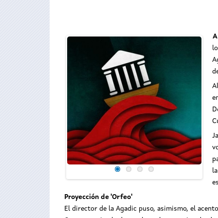
A
l
A
d
A
e
D
C
J
v
p
l
e
Proyección de 'Orfeo'
El director de la Agadic puso, asimismo, el acento