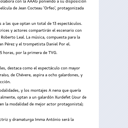
 colabora con la AAAG poniendo a su disposición
película de Jean Cocteau 'Orfeo', protagonizada
 a las que optan un total de 13 espectáculos.
trices y actores compartirán el escenario con
y Roberto Leal. La música, compuesta para la
n Pérez y el trompetista Daniel Por el.
.45 horas, por la primera de TVG.
nales, destaca como el espectáculo con mayor
raíso, de Chévere, aspira a ocho galardones, y
cción.
modalidades, y los montajes A nena que quería
nalmente, optan a un galardón Xurdefet (Jour de
en la modalidad de mejor actor protagonista);
actriz y dramaturga Imma António será la