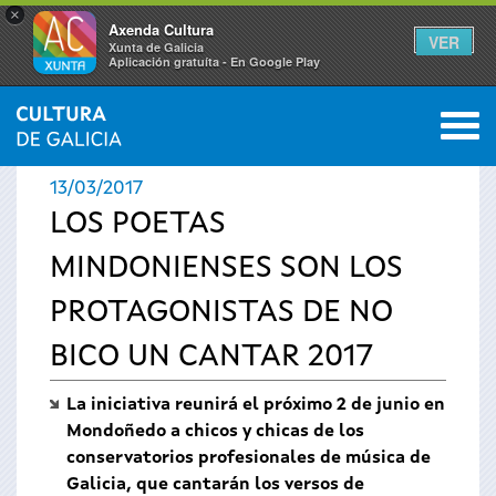
×
Axenda Cultura
VER
Xunta de Galicia
Aplicación gratuíta - En Google Play
Saltar al menú
M
INICIO
›
ACTUALIDAD
›
NOTICIAS
0
Se
13/03/2017
encuentra
LOS POETAS
MINDONIENSES SON LOS
usted
PROTAGONISTAS DE NO
aquí
BICO UN CANTAR 2017
La iniciativa reunirá el próximo 2 de junio en
Mondoñedo a chicos y chicas de los
conservatorios profesionales de música de
Galicia, que cantarán los versos de