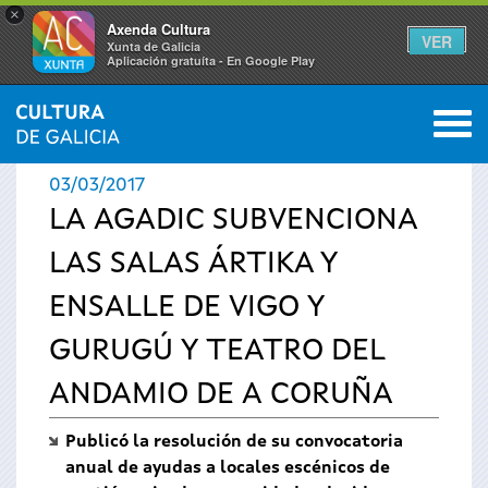
×
Axenda Cultura
VER
Xunta de Galicia
Aplicación gratuíta - En Google Play
Saltar al menú
M
INICIO
›
ACTUALIDAD
›
NOTICIAS
0
Se
03/03/2017
encuentra
LA AGADIC SUBVENCIONA
LAS SALAS ÁRTIKA Y
usted
ENSALLE DE VIGO Y
aquí
GURUGÚ Y TEATRO DEL
ANDAMIO DE A CORUÑA
Publicó la resolución de su convocatoria
anual de ayudas a locales escénicos de