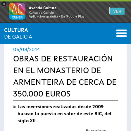
×
Axenda Cultura
VER
Xunta de Galicia
Aplicación gratuíta - En Google Play
Saltar al menú
M
INICIO
›
ACTUALIDAD
›
NOTICIAS
0
Se
06/08/2014
encuentra
OBRAS DE RESTAURACIÓN
EN EL MONASTERIO DE
usted
ARMENTEIRA DE CERCA DE
aquí
350.000 EUROS
Las inversiones realizadas desde 2009
buscan la puesta en valor de este BIC, del
siglo XII