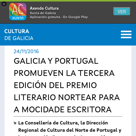
×
Axenda Cultura
VER
Xunta de Galicia
Aplicación gratuíta - En Google Play
Saltar al menú
M
INICIO
›
ACTUALIDAD
›
NOTICIAS
0
Se
24/11/2016
encuentra
GALICIA Y PORTUGAL
PROMUEVEN LA TERCERA
usted
EDICIÓN DEL PREMIO
aquí
LITERARIO NORTEAR PARA
A MOCIDADE ESCRITORA
La Consellería de Cultura, la Dirección
Regional de Cultura del Norte de Portugal y