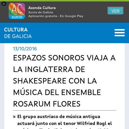
×
Axenda Cultura
VER
Xunta de Galicia
Aplicación gratuíta - En Google Play
Saltar al menú
M
INICIO
›
ACTUALIDAD
›
NOTICIAS
0
Se
13/10/2016
encuentra
ESPAZOS SONOROS VIAJA A
LA INGLATERRA DE
usted
SHAKESPEARE CON LA
aquí
MÚSICA DEL ENSEMBLE
ROSARUM FLORES
El grupo austríaco de música antigua
actuará junto con el tenor Wilfried Rogl el