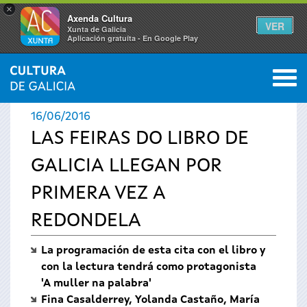
×
Axenda Cultura
VER
Xunta de Galicia
Aplicación gratuíta - En Google Play
Saltar al menú
M
INICIO
›
ACTUALIDAD
›
NOTICIAS
0
Se
16/06/2016
encuentra
LAS FEIRAS DO LIBRO DE
GALICIA LLEGAN POR
usted
PRIMERA VEZ A
aquí
REDONDELA
La programación de esta cita con el libro y
con la lectura tendrá como protagonista
'A muller na palabra'
Fina Casalderrey, Yolanda Castaño, María