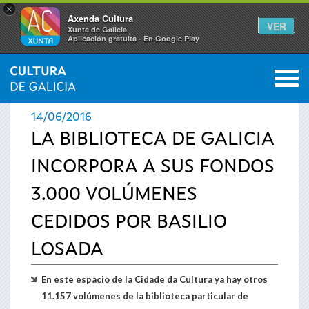
×
Axenda Cultura
VER
Xunta de Galicia
Aplicación gratuíta - En Google Play
Saltar al menú
M
INICIO
›
ACTUALIDAD
›
NOTICIAS
0
Se
14/06/2016
encuentra
LA BIBLIOTECA DE GALICIA
INCORPORA A SUS FONDOS
usted
3.000 VOLÚMENES
aquí
CEDIDOS POR BASILIO
LOSADA
En este espacio de la Cidade da Cultura ya hay otros
11.157 volúmenes de la biblioteca particular de