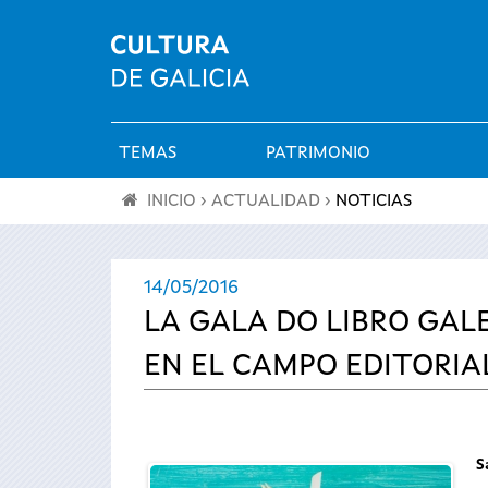
TEMAS
PATRIMONIO
Menú
INICIO
›
ACTUALIDAD
›
NOTICIAS
principal
Se
14/05/2016
encuentra
LA GALA DO LIBRO GAL
usted
EN EL CAMPO EDITORIA
aquí
S