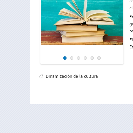
a
e
E
g
p
E
E
Dinamización de la cultura