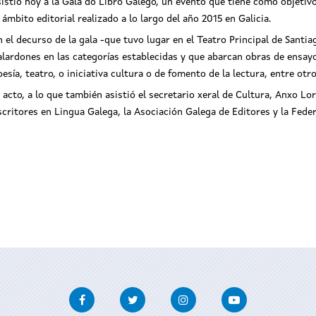
sistió hoy a la Gala do Libro Galego, un evento que tiene como objetivo 
l ámbito editorial realizado a lo largo del año 2015 en Galicia.
n el decurso de la gala -que tuvo lugar en el Teatro Principal de Sant
alardones en las categorías establecidas y que abarcan obras de ensayo, n
oesía, teatro, o iniciativa cultura o de fomento de la lectura, entre otro
l acto, a lo que también asistió el secretario xeral de Cultura, Anxo L
scritores en Lingua Galega, la Asociación Galega de Editores y la Feder
Facebook
Twitter
Instagram
Youtube