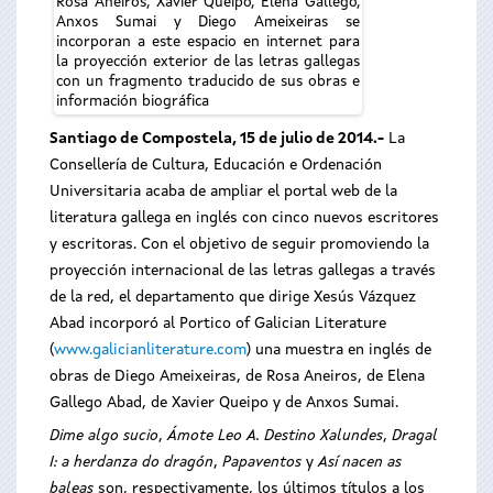
Rosa Aneiros, Xavier Queipo, Elena Gallego,
Anxos Sumai y Diego Ameixeiras se
incorporan a este espacio en internet para
la proyección exterior de las letras gallegas
con un fragmento traducido de sus obras e
información biográfica
Santiago de Compostela, 15 de julio de 2014.-
La
Consellería de Cultura, Educación e Ordenación
Universitaria acaba de ampliar el portal web de la
literatura gallega en inglés con cinco nuevos escritores
y escritoras. Con el objetivo de seguir promoviendo la
proyección internacional de las letras gallegas a través
de la red, el departamento que dirige Xesús Vázquez
Abad incorporó al Portico of Galician Literature
(
www.galicianliterature.com
) una muestra en inglés de
obras de Diego Ameixeiras, de Rosa Aneiros, de Elena
Gallego Abad, de Xavier Queipo y de Anxos Sumai.
Dime algo sucio
,
Ámote Leo A. Destino Xalundes
,
Dragal
I: a herdanza do dragón
,
Papaventos
y
Así nacen as
baleas
son, respectivamente, los últimos títulos a los