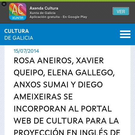
×
Axenda Cultura
VER
Xunta de Galicia
Aplicación gratuíta - En Google Play
Saltar al menú
M
INICIO
›
ACTUALIDAD
›
NOTICIAS
0
Se
15/07/2014
encuentra
ROSA ANEIROS, XAVIER
QUEIPO, ELENA GALLEGO,
usted
ANXOS SUMAI Y DIEGO
aquí
AMEIXEIRAS SE
INCORPORAN AL PORTAL
WEB DE CULTURA PARA LA
PROYECCIÓN EN INGLÉS DE