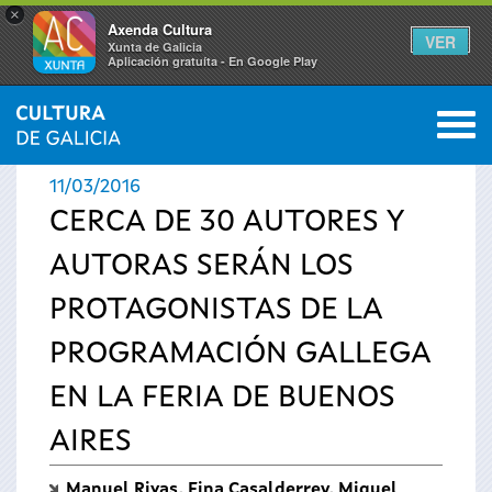
×
Axenda Cultura
VER
Xunta de Galicia
Aplicación gratuíta - En Google Play
Saltar al menú
M
INICIO
›
ACTUALIDAD
›
NOTICIAS
0
Se
11/03/2016
encuentra
CERCA DE 30 AUTORES Y
AUTORAS SERÁN LOS
usted
PROTAGONISTAS DE LA
aquí
PROGRAMACIÓN GALLEGA
EN LA FERIA DE BUENOS
AIRES
Manuel Rivas, Fina Casalderrey, Miguel