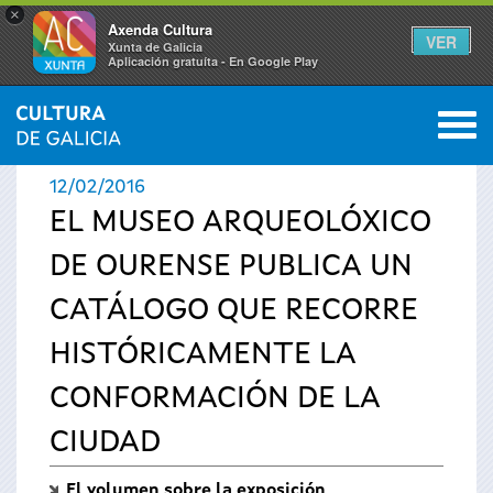
×
Axenda Cultura
VER
Xunta de Galicia
Aplicación gratuíta - En Google Play
Saltar al menú
M
INICIO
›
ACTUALIDAD
›
NOTICIAS
0
Se
12/02/2016
encuentra
EL MUSEO ARQUEOLÓXICO
DE OURENSE PUBLICA UN
usted
CATÁLOGO QUE RECORRE
aquí
HISTÓRICAMENTE LA
CONFORMACIÓN DE LA
CIUDAD
El volumen sobre la exposición