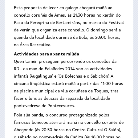
Esta proposta de lecer en galego chegará mañá ao
concello coruñés de Ames, ás 21:30 horas no xardín do
Pazo da Peregrina de Bertamiráns, no marco do Festival
de verán que organiza este concello. O domingo será a
quenda da localidade ourensá da Bola, ás 20:00 horas,
na Área Recreativa.
Actividades para a xente miúda
Quen tamén proseguen percorrendo os concellos da
RDL da man do FalaRedes 2014 son as actividades
infantís ‘Augalingua’ e ‘Os Bolechas e o Sabichón’. A
xincana lingüística estará mañá a partir das 11:00 horas
na piscina municipal da vila coruñesa de Toques, tras
facer o luns as delicias da rapazada da localidade
pontevedresa de Pontecesures.
Pola súa banda, o concurso protagonizado polos
famosos bonecos aterrará mañá no concello coruñés de
Abegondo (ás 20:30 horas no Centro Cultural O Salón),
o sábado no pontevedrés da Cañiza (ás 18:00 horas no