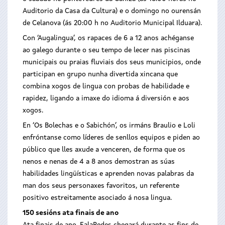
Auditorio da Casa da Cultura) e o domingo no ourensán
de Celanova (ás 20:00 h no Auditorio Municipal Ilduara).
Con ‘Augalingua’, os rapaces de 6 a 12 anos achéganse
ao galego durante o seu tempo de lecer nas piscinas
municipais ou praias fluviais dos seus municipios, onde
participan en grupo nunha divertida xincana que
combina xogos de lingua con probas de habilidade e
rapidez, ligando a imaxe do idioma á diversión e aos
xogos.
En ‘Os Bolechas e o Sabichón’, os irmáns Braulio e Loli
enfróntanse como líderes de senllos equipos e piden ao
público que lles axude a venceren, de forma que os
nenos e nenas de 4 a 8 anos demostran as súas
habilidades lingüísticas e aprenden novas palabras da
man dos seus personaxes favoritos, un referente
positivo estreitamente asociado á nosa lingua.
150 sesións ata finais de ano