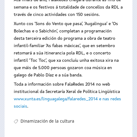
Ata finais de ano, FalaRedes chegará durante as fins de
semana e os festivos á totalidade de concellos da RDL a
través de cinco actividades con 150 sesións.
Xunto cos ‘Sons do Vento que pasa’, ‘Augalingua’ e ‘Os
Bolechas e o Sabichón’, completan a programación
desta terceira edición do programa a obra de teatro
infantil-familiar ‘As fabas máxicas’, que en setembro
retomará a súa itinerancia pola RDL, e o concerto
infantil ‘Toc Toc’, que xa concluíu unha exitosa xira na
que máis de 5.000 persoas gozaron coa música en
galego de Pablo Díaz e a súa banda.
Toda a información sobre FalaRedes 2014 no web
institucional da Secretaría Xeral de Política Lingüística
www.xunta.es/linguagalega/falaredes_2014 e nas redes
sociais
.
Dinamización de la cultura