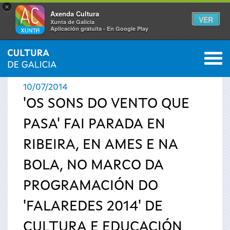
×
Axenda Cultura
VER
Xunta de Galicia
Aplicación gratuíta - En Google Play
Saltar al menú
M
INICIO
›
ACTUALIDAD
›
NOTICIAS
0
Se
10/07/2014
encuentra
'OS SONS DO VENTO QUE
PASA' FAI PARADA EN
usted
RIBEIRA, EN AMES E NA
aquí
BOLA, NO MARCO DA
PROGRAMACIÓN DO
'FALAREDES 2014' DE
CULTURA E EDUCACIÓN