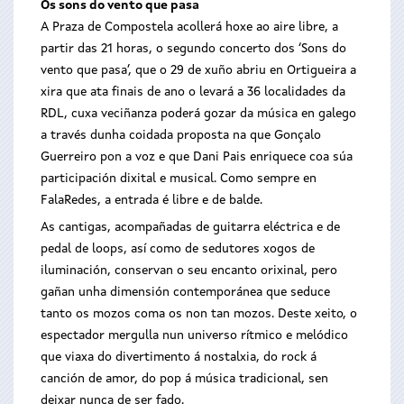
Os sons do vento que pasa
A Praza de Compostela acollerá hoxe ao aire libre, a
partir das 21 horas, o segundo concerto dos ‘Sons do
vento que pasa’, que o 29 de xuño abriu en Ortigueira a
xira que ata finais de ano o levará a 36 localidades da
RDL, cuxa veciñanza poderá gozar da música en galego
a través dunha coidada proposta na que Gonçalo
Guerreiro pon a voz e que Dani Pais enriquece coa súa
participación dixital e musical. Como sempre en
FalaRedes, a entrada é libre e de balde.
As cantigas, acompañadas de guitarra eléctrica e de
pedal de loops, así como de sedutores xogos de
iluminación, conservan o seu encanto orixinal, pero
gañan unha dimensión contemporánea que seduce
tanto os mozos coma os non tan mozos. Deste xeito, o
espectador mergulla nun universo rítmico e melódico
que viaxa do divertimento á nostalxia, do rock á
canción de amor, do pop á música tradicional, sen
deixar nunca de ser fado.