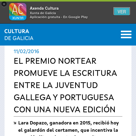
×
Axenda Cultura
VER
Xunta de Galicia
Aplicación gratuíta - En Google Play
Saltar al menú
M
INICIO
›
ACTUALIDAD
›
NOTICIAS
0
Se
11/02/2016
encuentra
EL PREMIO NORTEAR
PROMUEVE LA ESCRITURA
usted
ENTRE LA JUVENTUD
aquí
GALLEGA Y PORTUGUESA
CON UNA NUEVA EDICIÓN
Lara Dopazo, ganadora en 2015, recibió hoy
el galardón del certamen, que incentiva la