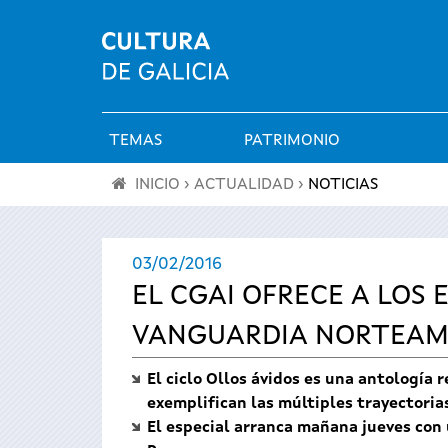
TEMAS
PATRIMONIO
Menú
INICIO
›
ACTUALIDAD
›
NOTICIAS
principal
Se
03/02/2016
encuentra
EL CGAI OFRECE A LOS
usted
VANGUARDIA NORTEAM
aquí
El ciclo Ollos ávidos es una antología 
exemplifican las múltiples trayectoria
El especial arranca mañana jueves con 