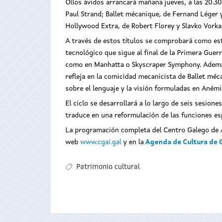
Ollos ávidos arrancará mañana jueves, a las 20.3
Paul Strand; Ballet mécanique, de Fernand Léger
Hollywood Extra, de Robert Florey y Slavko Vorka
A través de estos títulos se comprobará como est
tecnológico que sigue al final de la Primera Gue
como en Manhatta o Skyscraper Symphony. Además,
refleja en la comicidad mecanicista de Ballet méc
sobre el lenguaje y la visión formuladas en Aném
El ciclo se desarrollará a lo largo de seis sesion
traduce en una reformulación de las funciones es
La programación completa del Centro Galego de Ar
web
www.cgai.gal
y en la
Agenda de Cultura de G
Patrimonio cultural