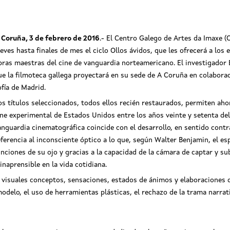
 Coruña, 3 de febrero de 2016
.- El Centro Galego de Artes da Imaxe 
ueves hasta finales de mes el ciclo Ollos ávidos, que les ofrecerá a lo
bras maestras del cine de vanguardia norteamericano. El investigador B
ue la filmoteca gallega proyectará en su sede de A Coruña en colabora
ofía de Madrid.
os títulos seleccionados, todos ellos recién restaurados, permiten aho
ine experimental de Estados Unidos entre los años veinte y setenta del
anguardia cinematográfica coincide con el desarrollo, en sentido contrar
eferencia al inconsciente óptico a lo que, según Walter Benjamin, el e
unciones de su ojo y gracias a la capacidad de la cámara de captar y su
 inaprensible en la vida cotidiana.
os visuales conceptos, sensaciones, estados de ánimos y elaboraciones
odelo, el uso de herramientas plásticas, el rechazo de la trama narrat