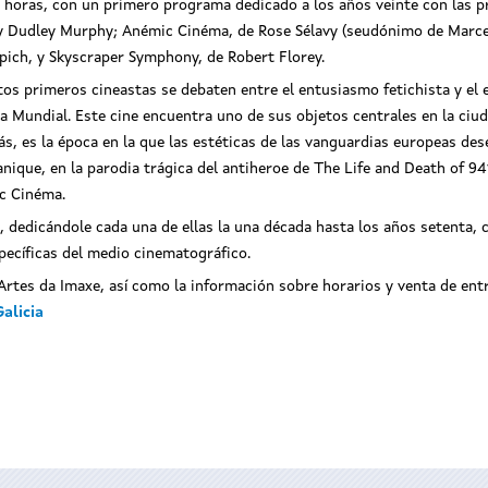
0 horas, con un primero programa dedicado a los años veinte con las p
 y Dudley Murphy; Anémic Cinéma, de Rose Sélavy (seudónimo de Marce
pich, y Skyscraper Symphony, de Robert Florey.
os primeros cineastas se debaten entre el entusiasmo fetichista y el 
rra Mundial. Este cine encuentra uno de sus objetos centrales en la c
 es la época en la que las estéticas de las vanguardias europeas de
anique, en la parodia trágica del antiheroe de The Life and Death of 
ic Cinéma.
es, dedicándole cada una de ellas la una década hasta los años setenta, 
pecíficas del medio cinematográfico.
tes da Imaxe, así como la información sobre horarios y venta de entr
alicia