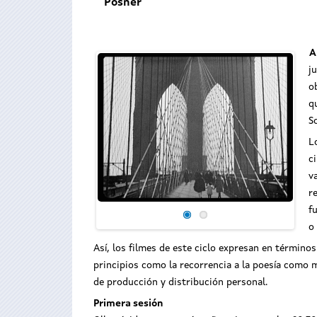
Posner
A
j
o
q
S
L
c
v
r
f
o
Así, los filmes de este ciclo expresan en términ
principios como la recorrencia a la poesía como m
de producción y distribución personal.
Primera sesión