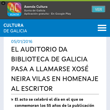
×
Axenda Cultura
VER
Xunta de Galicia
Aplicación gratuíta - En Google Play
Saltar al menú
M
INICIO
›
ACTUALIDAD
›
NOTICIAS
0
Se
05/01/2016
encuentra
EL AUDITORIO DA
BIBLIOTECA DE GALICIA
usted
PASA A LLAMARSE XOSÉ
aquí
NEIRA VILAS EN HOMENAJE
AL ESCRITOR
El acto se celebró el día en el que se
conmemoran los 55 años de la publicación