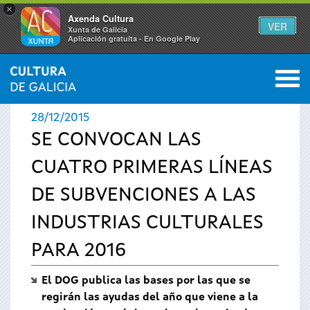
×
Axenda Cultura
VER
Xunta de Galicia
Aplicación gratuíta - En Google Play
Saltar al menú
M
INICIO
›
ACTUALIDAD
›
NOTICIAS
0
Se
28/12/2015
encuentra
SE CONVOCAN LAS
CUATRO PRIMERAS LÍNEAS
usted
DE SUBVENCIONES A LAS
aquí
INDUSTRIAS CULTURALES
PARA 2016
El DOG publica las bases por las que se
regirán las ayudas del año que viene a la