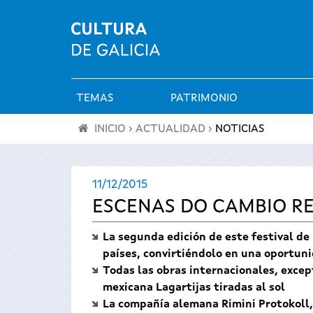
TEMAS
PATRIMONIO
Menú
INICIO
›
ACTUALIDAD
›
NOTICIAS
principal
Se
11/12/2015
encuentra
ESCENAS DO CAMBIO REU
usted
La segunda edición de este festival de
aquí
países, convirtiéndolo en una oportuni
Todas las obras internacionales, exce
mexicana Lagartijas tiradas al sol
La compañía alemana Rimini Protokoll, 