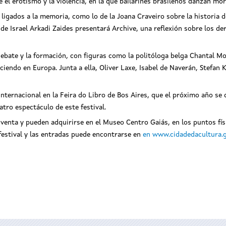
 el erotismo y la violencia, en la que bailarines brasileños danzan mo
ligados a la memoria, como lo de la Joana Craveiro sobre la historia d
ín de Israel Arkadi Zaides presentará Archive, una reflexión sobre los d
el debate y la formación, con figuras como la politóloga belga Chantal 
iendo en Europa. Junta a ella, Oliver Laxe, Isabel de Naverán, Stefan
nternacional en la Feira do Libro de Bos Aires, que el próximo año se 
tro espectáculo de este festival.
venta y pueden adquirirse en el Museo Centro Gaiás, en los puntos fís
 festival y las entradas puede encontrarse en
en www.cidadedacultura.g