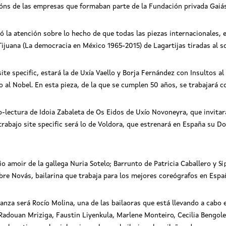
cións de las empresas que formaban parte de la Fundación privada Gaiás
ó la atención sobre lo hecho de que todas las piezas internacionales,
ijuana (L
a democracia en México 1965-2015) de Lagartijas tiradas al s
ite specific, estará la de Uxía Vaello y Borja Fernández con Insultos a
l Nobel. En esta pieza, de la que se cumplen 50 años, se trabajará c
o-lectura de Idoia Zabaleta de Os Eidos de Uxío Novoneyra, que invitar
trabajo site specific será lo de Voldora, que estrenará en España su Do
Si
io amoir de la gallega Nuria Sotelo; Barrunto de Patricia Caballero y
bre Novás, bailarina que trabaja para los mejores coreógrafos en Españ
anza será Rocío Molina, una de las bailaoras que está llevando a cabo 
adouan Mriziga, Faustin Liyenkula, Marlene Monteiro, Cecilia Bengolea