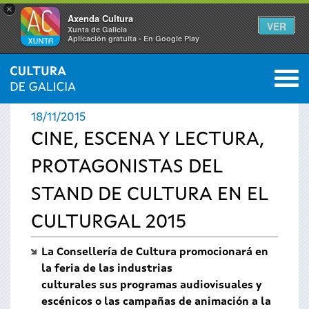
×
Axenda Cultura
VER
Xunta de Galicia
Aplicación gratuíta - En Google Play
Saltar al menú
M
INICIO
›
ACTUALIDAD
›
NOTICIAS
0
Se
18/11/2015
encuentra
CINE, ESCENA Y LECTURA,
PROTAGONISTAS DEL
usted
STAND DE CULTURA EN EL
aquí
CULTURGAL 2015
La Consellería de Cultura promocionará en
la feria de las industrias
culturales sus programas audiovisuales y
escénicos o las campañas de animación a la