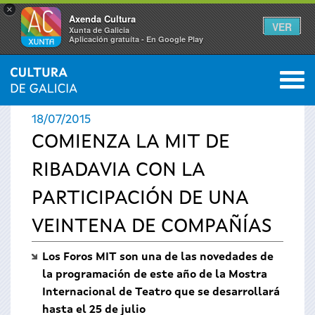
×
Axenda Cultura
VER
Xunta de Galicia
Aplicación gratuíta - En Google Play
Saltar al menú
M
INICIO
›
ACTUALIDAD
›
NOTICIAS
0
Se
18/07/2015
encuentra
COMIENZA LA MIT DE
RIBADAVIA CON LA
usted
PARTICIPACIÓN DE UNA
aquí
VEINTENA DE COMPAÑÍAS
Los Foros MIT son una de las novedades de
la programación de este año de la Mostra
Internacional de Teatro
que se desarrollará
hasta el 25 de julio